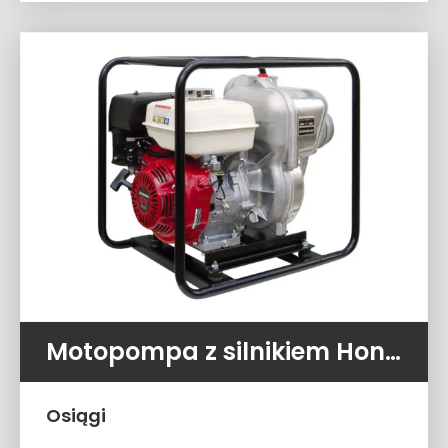
Motopompa z silnikiem Honda QP-402 (1600l/min 3.0 atm)
Osiągi