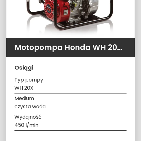
Motopompa Honda WH 20X (450 l/min 5,0 ATM)
Osiągi
Typ pompy
WH 20X
Medium
czysta woda
Wydajność
450 l/min