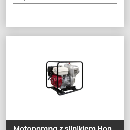
Motopompa z silnikiem Honda QP – 402S (1200 l/min 5,0 ATM)