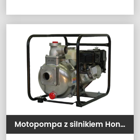
Motopompa z silnikiem Honda QP – 205S (400 l/min 7,5 ATM)