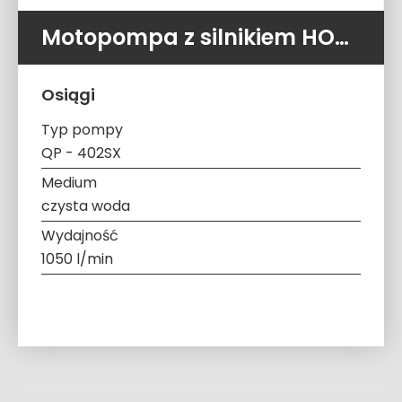
Motopompa z silnikiem HONDA QP – 402SX (1050 L/MIN 7,0 ATM)
Osiągi
Typ pompy
QP - 402SX
Medium
czysta woda
Wydajność
1050 l/min