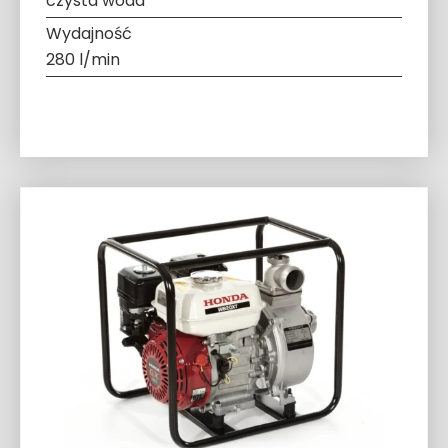
czysta woda
Wydajność
280 l/min