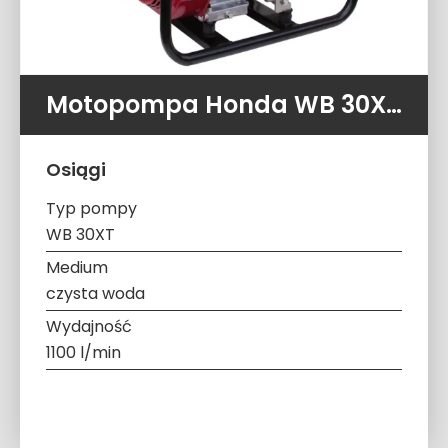
Motopompa Honda WB 30XT (1100 l/min 2,3 atm)
Osiągi
Typ pompy
WB 30XT
Medium
czysta woda
Wydajność
1100 l/min