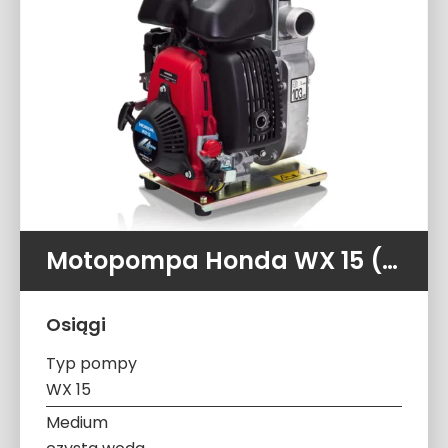
Motopompa Honda WX 15 (280 l/min 4 atm)
Osiągi
Typ pompy
WX 15
Medium