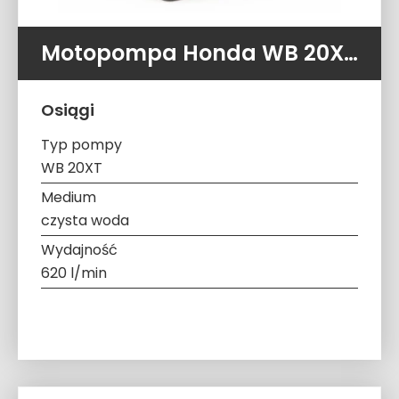
Motopompa Honda WB 20XT (620 l/min 3,2 atm)
Osiągi
Typ pompy
WB 20XT
Medium
czysta woda
Wydajność
620 l/min