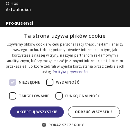
O nas
Aktualności
Producenci
AMMANN
Ta strona używa plików cookie
AUSA
BOBCAT
Używamy plików cookie w celu personalizacji treści, reklam i analizy
naszego ruchu. Udostępniamy również informacje o tym, jak
CANGINI
korzystasz z naszej witryny, naszym partnerom reklamowym i
DOOSAN
analitycznym, którzy mogą łączyć je z innymi informacjami, które im
HONDA
przekazałeś lub które zebrali w wyniku korzystania przez Ciebie z ich
MONTABERT
usług.
Polityka prywatności
PROBST
SHELL
NIEZBĘDNE
WYDAJNOŚĆ
SIMEX
SUMITOMO
TARGETOWANIE
FUNKCJONALNOŚĆ
AKCEPTUJ WSZYSTKIE
ODRZUĆ WSZYSTKIE
Created by
veleo.pl
POKAŻ SZCZEGÓŁY