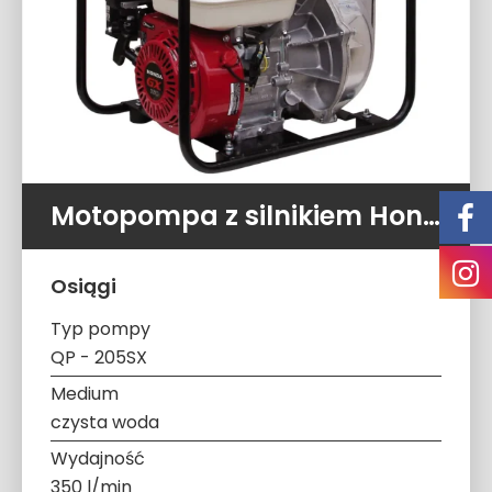
Motopompa z silnikiem Honda QP – 205SX (350 l/min. 9,0 ATM)
Osiągi
Typ pompy
QP - 205SX
Medium
czysta woda
Wydajność
350 l/min