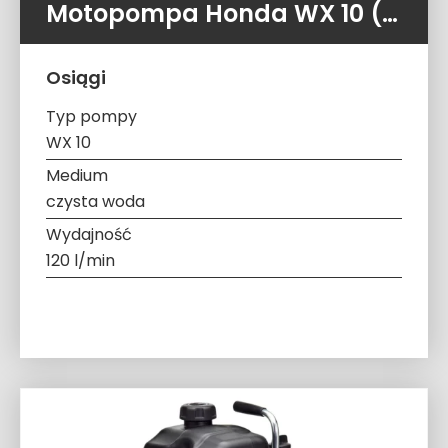
Motopompa Honda WX 10 (120 l/min 3,7 atm)
Osiągi
Typ pompy
WX 10
Medium
czysta woda
Wydajność
120 l/min