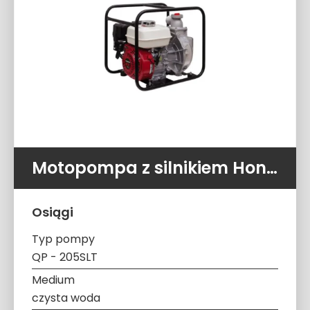
Motopompa z silnikiem Honda QP-205SLT (480 l/min 9,5 ATM)
Osiągi
Typ pompy
QP - 205SLT
Medium
czysta woda