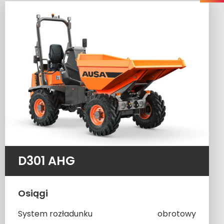
D301 AHG
Osiągi
System rozładunku
obrotowy