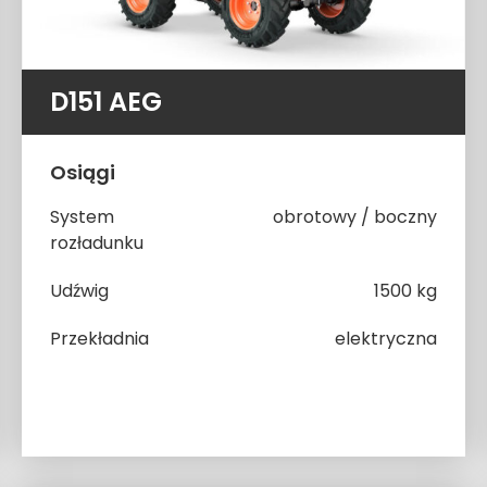
D151 AEG
Osiągi
System
obrotowy / boczny
rozładunku
Udźwig
1500 kg
Przekładnia
elektryczna