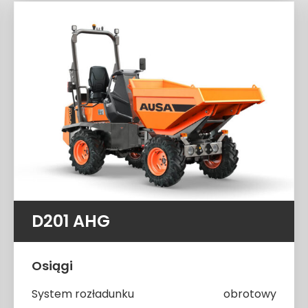
D201 AHG
Osiągi
System rozładunku
obrotowy