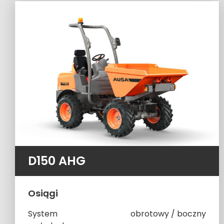
D150 AHG
Osiągi
System
obrotowy / boczny