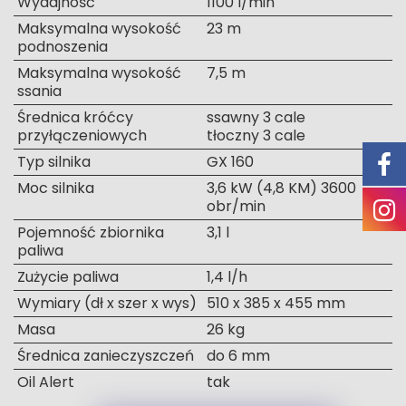
Wydajność
1100 l/min
Maksymalna wysokość
23 m
podnoszenia
Maksymalna wysokość
7,5 m
ssania
Średnica króćcy
ssawny 3 cale
przyłączeniowych
tłoczny 3 cale
Typ silnika
GX 160
Moc silnika
3,6 kW (4,8 KM) 3600
obr/min
Pojemność zbiornika
3,1 l
paliwa
Zużycie paliwa
1,4 l/h
Wymiary (dł x szer x wys)
510 x 385 x 455 mm
Masa
26 kg
Średnica zanieczyszczeń
do 6 mm
Oil Alert
tak