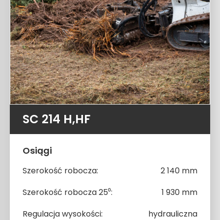
SC 214 H,HF
Osiągi
Szerokość robocza:
2 140 mm
Szerokość robocza 25⁰:
1 930 mm
Regulacja wysokości:
hydrauliczna