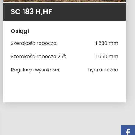
SC 183 H,HF
Osiągi
Szerokość robocza:
1 830 mm
Szerokość robocza 25⁰:
1 650 mm
Regulacja wysokości:
hydrauliczna