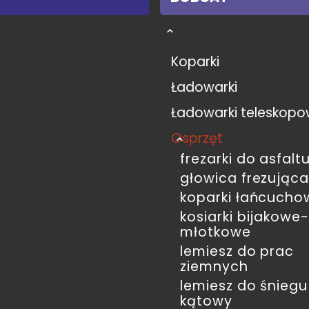
Koparki
Ładowarki
Ładowarki teleskop
Osprzęt
frezarki do asfalt
głowica frezując
koparki łańcucho
kosiarki bijakowe
młotkowe
lemiesz do prac
ziemnych
lemiesz do śniegu
kątowy