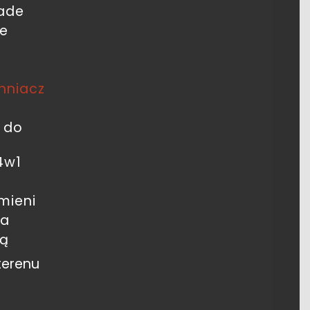
lade
ne
chniacz
a do
4w1
mieni
wa
lą
terenu