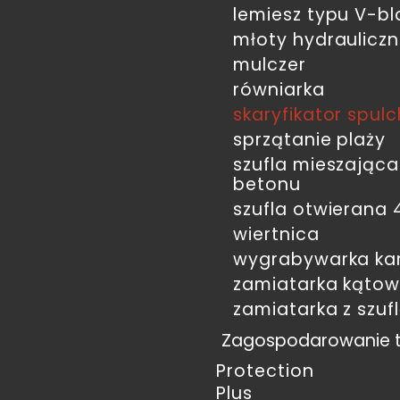
lemiesz typu V-b
młoty hydraulicz
mulczer
równiarka
skaryfikator spul
sprzątanie plaży
szufla mieszając
betonu
szufla otwierana 
wiertnica
wygrabywarka ka
zamiatarka kąto
zamiatarka z szuf
Zagospodarowanie 
Protection
Plus