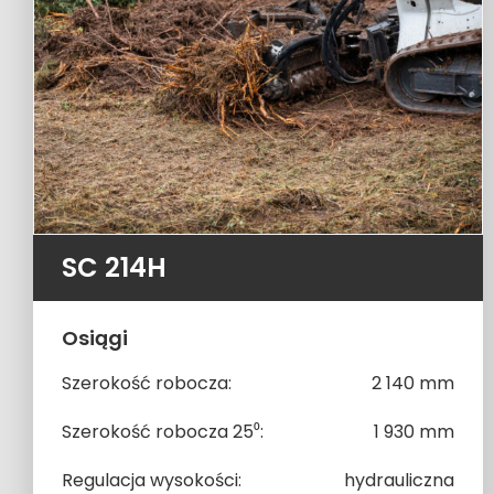
SC 214H
Osiągi
Szerokość robocza:
2 140 mm
Szerokość robocza 25⁰:
1 930 mm
Regulacja wysokości:
hydrauliczna