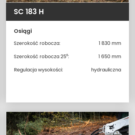
SC 183 H
Osiągi
Szerokość robocza:
1 830 mm
Szerokość robocza 25⁰:
1 650 mm
Regulacja wysokości:
hydrauliczna