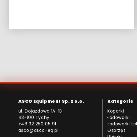
ASCO Equipment Sp. z o.o.
Kategorie
ul. Dojazdowa 1A-1B
Koparki
43-100 Tychy
Ładowarki
+48 32 250 05 91
Ładowarki t
asco@asco-eq.pl
Osprzęt
Ubijaki