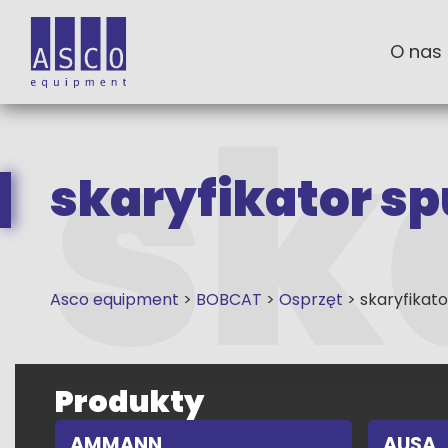
O nas
skaryfikator sp
Asco equipment
>
BOBCAT
>
Osprzęt
>
skaryfikato
Produkty
AMMANN
AUSA