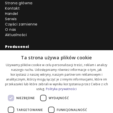
Strona główna
Kontakt
Handel
Serwis
Części zamienne
O nas
Aktualności
Producenci
AMMANN
Ta strona używa plików cookie
AUSA
BOBCAT
Używamy plików cookie w celu personalizacji treści, reklam i analizy
naszego ruchu. Udostępniamy również informacje o tym, jak
CANGINI
korzystasz z naszej witryny, naszym partnerom reklamowym i
DOOSAN
analitycznym, którzy mogą łączyć je z innymi informacjami, które im
HONDA
przekazałeś lub które zebrali w wyniku korzystania przez Ciebie z ich
MONTABERT
usług.
Polityka prywatności
PROBST
SHELL
NIEZBĘDNE
WYDAJNOŚĆ
SIMEX
SUMITOMO
TARGETOWANIE
FUNKCJONALNOŚĆ