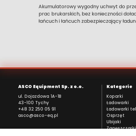
Akumulatorowy wygodny uchwyt do przeno
prac brukarskich, bez konieczności do
łańcuch i łańcuch zabezpieczający ład
ASCO Equipment Sp. z o.o.
Kategorie
ul. Dojazdowa 1A-1B
Koparki
43-100 Tychy
Ładowarki
+48 32 250 05 91
Ładowarki t
asco@asco-eq.pl
Osprzęt
Ubijaki
Zagęszczarki
Młoty hydrau