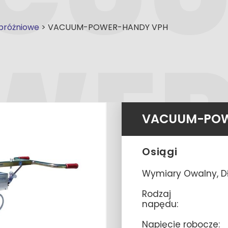
próżniowe
>
VACUUM-POWER-HANDY VPH
VACUUM-POW
Osiągi
Wymiary Owalny, Dł
Rodzaj
napędu:
Napięcie robocze: