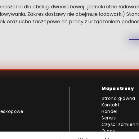
szenia dla obsługi dwuosobowej . jednokrotne ładowani
ładowywania. Zakres dostawy nie obejmuje ładowarki) S
unek oraz ucho zaczepowe do pracy z urządzeniem podno
Mapa strony
Strona główna
Kontakt
eleskopowe
Handel
Serwis
Części zamienn
O nas
liczne
Aktualności