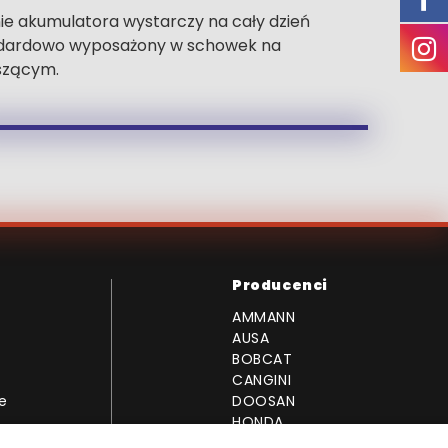
e akumulatora wystarczy na cały dzień
tandardowo wyposażony w schowek na
szącym.
Producenci
AMMANN
AUSA
BOBCAT
CANGINI
e
DOOSAN
HONDA
MONTABERT