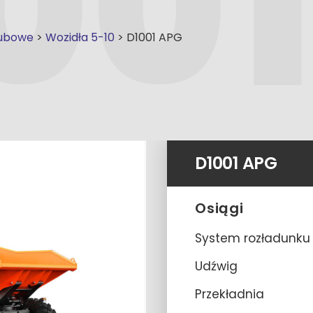
gubowe
>
Wozidła 5-10
>
D1001 APG
D1001 APG
Osiągi
System rozładunku
Udźwig
Przekładnia