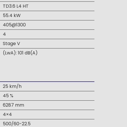
TD3.6 L4 HT
55.4 kW
405@1300
4
Stage V
(LwA): 101 dB(A)
25 km/h
45 %
6287 mm
4×4
500/60-22.5