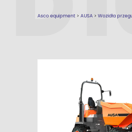
Asco equipment
>
AUSA
>
Wozidła prze