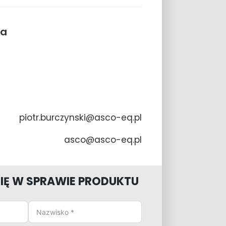
ia
piotr.burczynski@asco-eq.pl
asco@asco-eq.pl
IĘ W SPRAWIE PRODUKTU