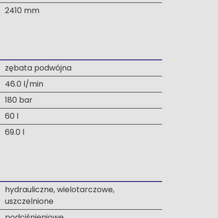
2410 mm
zębata podwójna
46.0 l/min
180 bar
60 l
69.0 l
hydrauliczne, wielotarczowe,
uszczelnione
podciśnieniowe