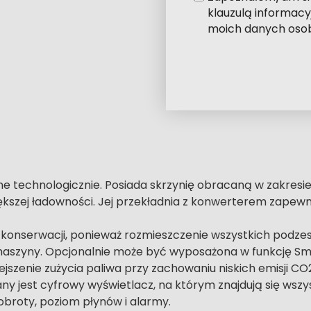
klauzulą informac
moich danych oso
Alternative:
technologicznie. Posiada skrzynię obracaną w zakresie 18
kszej ładowności. Jej przekładnia z konwerterem zapewn
konserwacji, ponieważ rozmieszczenie wszystkich podze
szyny. Opcjonalnie może być wyposażona w funkcję Smart 
szenie zużycia paliwa przy zachowaniu niskich emisji CO2
 jest cyfrowy wyświetlacz, na którym znajdują się wszy
obroty, poziom płynów i alarmy.